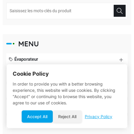
MENU
Évaporateur
Cookie Policy
Système membranaire
In order to provide you with a better browsing
Système biochimique
experience, this website will use cookies. By clicking
"Accept" or continuing to browse this website, you
agree to our use of cookies.
Élément membranaire
Accept All
Reject All
Privacy Policy
Filtre