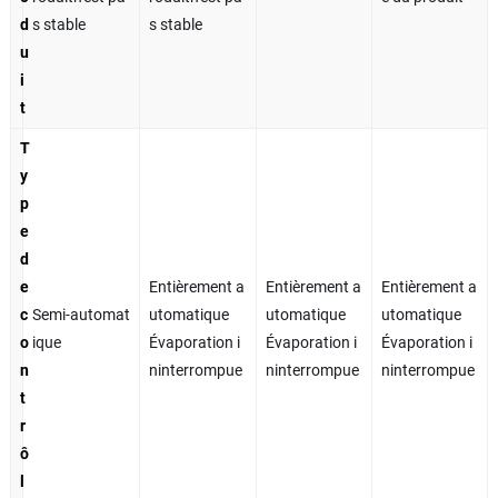
d
s stable
s stable
u
i
t
T
y
p
e
d
e
Entièrement a
Entièrement a
Entièrement a
c
Semi-automat
utomatique
utomatique
utomatique
o
ique
Évaporation i
Évaporation i
Évaporation i
n
ninterrompue
ninterrompue
ninterrompue
t
r
ô
l