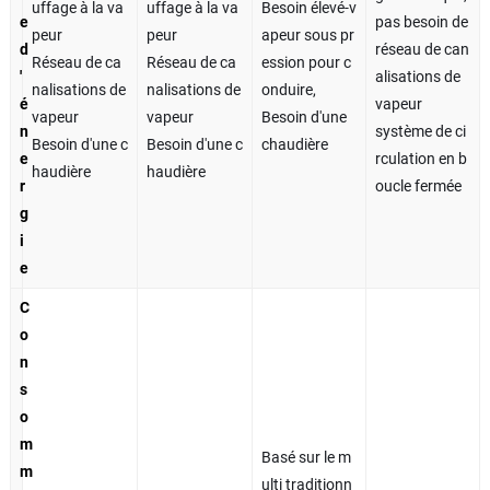
uffage à la va
uffage à la va
Besoin élevé-v
e
pas besoin de
peur
peur
apeur sous pr
d
réseau de can
Réseau de ca
Réseau de ca
ession pour c
'
alisations de
nalisations de
nalisations de
onduire,
é
vapeur
vapeur
vapeur
Besoin d'une
n
système de ci
Besoin d'une c
Besoin d'une c
chaudière
e
rculation en b
haudière
haudière
r
oucle fermée
g
i
e
C
o
n
s
o
m
Basé sur le m
m
ulti traditionn