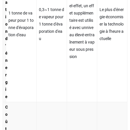
a
el-effet, un eff
t
0,3~1 tonne d
Le plus d'éner
1 tonne de va
et supplémen
i
e vapeur pour
gie-économis
peur pour 1 to
taire est utilis
o
1 tonne d'éva
er la technolo
nne d'évapora
é avec unnive
n
poration d'ea
gie à l'heure a
tion d'eau
au élevé-entra
d
u
ctuelle
înement à vap
'
eur sous pres
é
sion
n
e
r
g
i
e
C
o
û
t