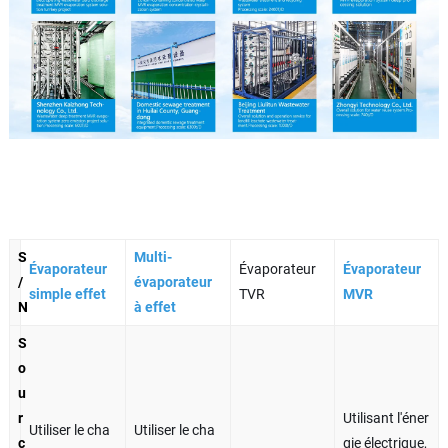
S
Multi-
Évaporateur
Évaporateur
Évaporateur
/
évaporateur
simple effet
TVR
MVR
N
à effet
S
o
u
r
Utilisant l'éner
Utiliser le cha
Utiliser le cha
c
gie électrique,