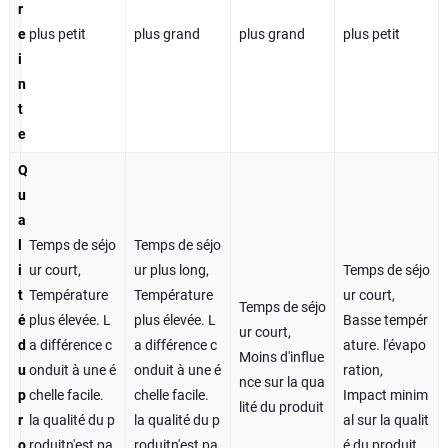
r
e
plus petit
plus grand
plus grand
plus petit
i
n
t
e
Q
u
a
l
Temps de séjo
Temps de séjo
i
ur court,
ur plus long,
Temps de séjo
t
Température
Température
ur court,
Temps de séjo
é
plus élevée. L
plus élevée. L
Basse tempér
ur court,
d
a différence c
a différence c
ature. l'évapo
Moins d'influe
u
onduit à une é
onduit à une é
ration,
nce sur la qua
p
chelle facile.
chelle facile.
Impact minim
lité du produit
r
la qualité du p
la qualité du p
al sur la qualit
o
roduitn'est pa
roduitn'est pa
é du produit