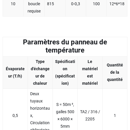
10
boucle
815
0-0,3
100
12*6*18
requise
Paramètres du panneau de
température
Type
Spécificati
Le
Quantité
Évaporate
d'échange
on
matériel
de la
ur (T/h)
ur de
(spécificat
est
quantité
chaleur
ion)
matériel
Deux
tuyaux
S = 50m ²,
horizontau
galles 500
TA2 / 316 /
0,5
x,
1
× 6000 ×
2205
Circulation
5mm