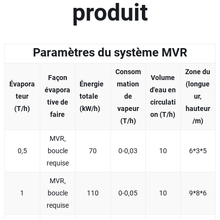
produit
Paramètres du système MVR
Consom
Zone du
Façon
Volume
Évapora
Énergie
mation
(longue
évapora
d'eau en
teur
totale
de
ur,
tive de
circulati
(T/h)
(kW/h)
vapeur
hauteur
faire
on (T/h)
(T/h)
/m)
MVR,
0,5
boucle
70
0-0,03
10
6*3*5
requise
MVR,
1
boucle
110
0-0,05
10
9*8*6
requise