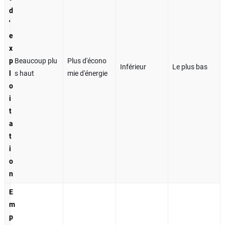
d
'
e
x
p
Beaucoup plu
Plus d'écono
Inférieur
Le plus bas
l
s haut
mie d'énergie
o
i
t
a
t
i
o
n
E
m
p