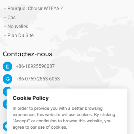
Pourquoi Choisir WTEYA ?
Cas
Nouvelles
Plan Du Site
Contactez-nous
+86-18925598087
+86-0769-2863 6053
info@wteya.com
Cookie Policy
Floor 14, F4 building, TianAn digital town, Nancheng
In order to provide you with a better browsing
District, Dongguan, Guangdong, China
experience, this website will use cookies. By clicking
"Accept" or continuing to browse this website, you
www.wteya.com
agree to our use of cookies.