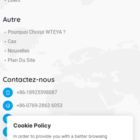
Client
Autre
Pourquoi Choisir WTEYA ?
Cas
Nouvelles
Plan Du Site
Contactez-nous
+86-18925598087
+86-0769-2863 6053
info@wteya.com
Cookie Policy
Floor 14, F4 building, TianAn digital town, Nancheng
In order to provide you with a better browsing