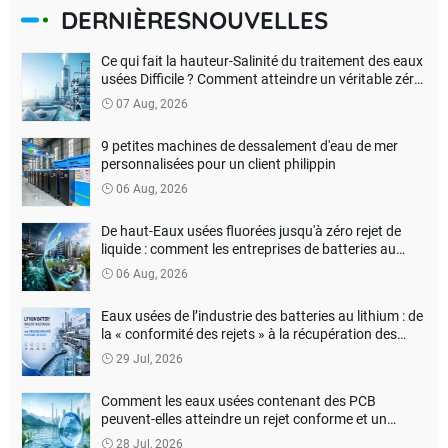
DERNIÈRESNOUVELLES
Ce qui fait la hauteur-Salinité du traitement des eaux
usées Difficile ? Comment atteindre un véritable zéro
rejet de liquide ?
07 Aug, 2026
9 petites machines de dessalement d'eau de mer
personnalisées pour un client philippin
06 Aug, 2026
De haut-Eaux usées fluorées jusqu'à zéro rejet de
liquide : comment les entreprises de batteries au
lithium peuvent-elles réduire les coûts de traitement
06 Aug, 2026
de l'environnement ?
Eaux usées de l’industrie des batteries au lithium : de
la « conformité des rejets » à la récupération des
ressources
29 Jul, 2026
Comment les eaux usées contenant des PCB
peuvent-elles atteindre un rejet conforme et un
traitement inoffensif ?
28 Jul, 2026